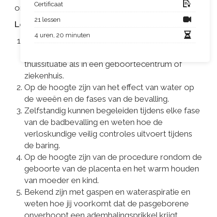
Certificaat
onderzoek en procedures.
21 lessen
Leerdoelen:
4 uren, 20 minuten
Kennis van de begeleiding van een badbevalling
in de vroege fase van de bevalling, zowel in de
thuissituatie als in een geboortecentrum of
ziekenhuis.
Op de hoogte zijn van het effect van water op
de weeën en de fases van de bevalling.
Zelfstandig kunnen begeleiden tijdens elke fase
van de badbevalling en weten hoe de
verloskundige veilig controles uitvoert tijdens
de baring.
Op de hoogte zijn van de procedure rondom de
geboorte van de placenta en het warm houden
van moeder en kind.
Bekend zijn met gaspen en wateraspiratie en
weten hoe jij voorkomt dat de pasgeborene
onverhoopt een ademhalingsprikkel krijgt.